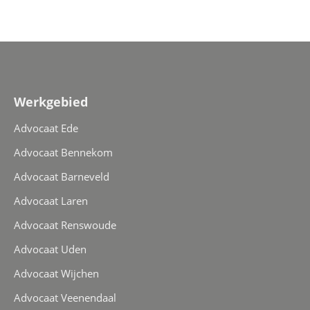
m
C
e
H
r
A
Werkgebied
Advocaat Ede
Advocaat Bennekom
Advocaat Barneveld
Advocaat Laren
Advocaat Renswoude
Advocaat Uden
Advocaat Wijchen
Advocaat Veenendaal