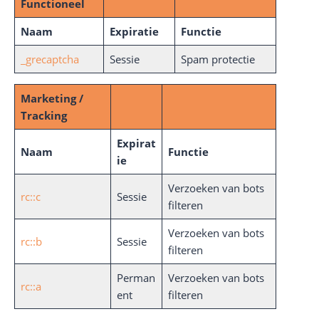
Functioneel
Naam
Expiratie
Functie
_grecaptcha
Sessie
Spam protectie
Marketing /
Tracking
Expirat
Naam
Functie
ie
Verzoeken van bots
rc::c
Sessie
filteren
Verzoeken van bots
rc::b
Sessie
filteren
Perman
Verzoeken van bots
rc::a
ent
filteren