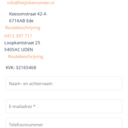
info@heijinkencenten.nl
Keesomstraat 42-A
6716AB
Ede
Routebeschrijving
0413 397 711
Loopkantstraat 25
5405AC UDEN
Routebeschrijving
KVK: 32165468
N
a
a
V
m
o
E
-
o
-
e
r
m
T
n
n
a