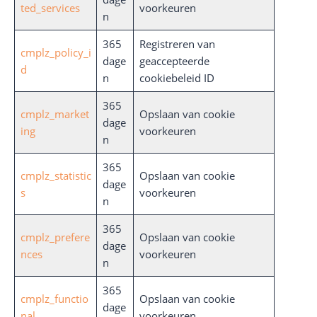
ted_services
voorkeuren
n
365
Registreren van
cmplz_policy_i
dage
geaccepteerde
d
n
cookiebeleid ID
365
cmplz_market
Opslaan van cookie
dage
ing
voorkeuren
n
365
cmplz_statistic
Opslaan van cookie
dage
s
voorkeuren
n
365
cmplz_prefere
Opslaan van cookie
dage
nces
voorkeuren
n
365
cmplz_functio
Opslaan van cookie
dage
nal
voorkeuren