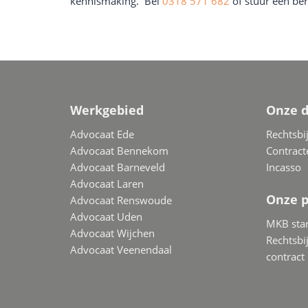
kennismaking. Bel
0318 571 682
of stuur een ber
Werkgebied
Onze d
Advocaat Ede
Rechtsbi
Advocaat Bennekom
Contract
Advocaat Barneveld
Incasso
Advocaat Laren
Onze 
Advocaat Renswoude
Advocaat Uden
MKB star
Advocaat Wijchen
Rechtsb
Advocaat Veenendaal
contract