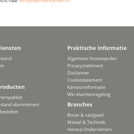
icht naar
info@heijinkencenten.nl
.
iensten
Praktische informatie
jstand
Algemene Voorwaarden
en
Privacystatement
Disclaimer
Cookiestatement
producten
Kantoorinformatie
Wki-klachtenregeling
terspakket
Branches
ijstand abonnement
 bestellen
Bouw & vastgoed
Metaal & Techniek
Horeca Ondernemers