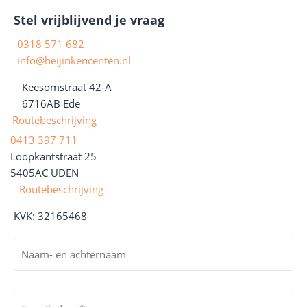
Stel vrijblijvend je vraag
0318 571 682
info@heijinkencenten.nl
Keesomstraat 42-A
6716AB
Ede
Routebeschrijving
0413 397 711
Loopkantstraat 25
5405AC UDEN
Routebeschrijving
KVK: 32165468
N
a
a
V
m
o
E